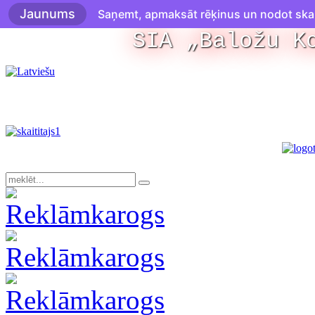
Jaunums
Saņemt, apmaksāt rēķinus un nodot skaitī
SIA „Baložu K