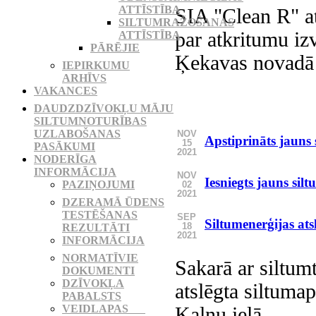
ATTĪSTĪBA
SIA "Clean R" at
SILTUMRAŽOŠANAS
par atkritumu iz
ATTĪSTĪBA
PĀRĒJIE
Ķekavas novadā
IEPIRKUMU
ARHĪVS
VAKANCES
DAUDZDZĪVOKĻU MĀJU
SILTUMNOTURĪBAS
UZLABOŠANAS
NOV
Apstiprināts jauns 
15
PASĀKUMI
2021
NODERĪGA
INFORMĀCIJA
NOV
Iesniegts jauns sil
PAZIŅOJUMI
02
2021
DZERAMĀ ŪDENS
TESTĒŠANAS
SEP
Siltumenerģijas at
18
REZULTĀTI
2021
INFORMĀCIJA
NORMATĪVIE
Sakarā ar siltum
DOKUMENTI
DZĪVOKĻA
atslēgta siltuma
PABALSTS
VEIDLAPAS
Kalnu ielā.