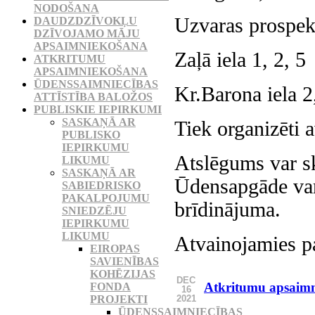
NODOŠANA
Uzvaras prospekt
DAUDZDZĪVOKĻU
DZĪVOJAMO MĀJU
APSAIMNIEKOŠANA
Zaļā iela 1, 2, 5
ATKRITUMU
APSAIMNIEKOŠANA
ŪDENSSAIMNIECĪBAS
Kr.Barona iela 2
ATTĪSTĪBA BALOŽOS
PUBLISKIE IEPIRKUMI
SASKAŅĀ AR
Tiek organizēti 
PUBLISKO
IEPIRKUMU
Atslēgums var ska
LIKUMU
SASKAŅĀ AR
Ūdensapgāde var t
SABIEDRISKO
PAKALPOJUMU
brīdinājuma.
SNIEDZĒJU
IEPIRKUMU
LIKUMU
Atvainojamies p
EIROPAS
SAVIENĪBAS
KOHĒZIJAS
DEC
Atkritumu apsaimni
FONDA
16
2021
PROJEKTI
ŪDENSSAIMNIECĪBAS