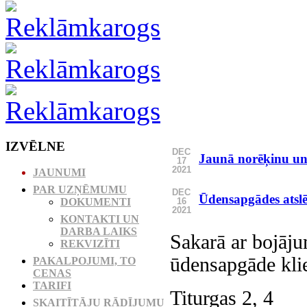
IZVĒLNE
DEC
Jaunā norēķinu un
17
2021
JAUNUMI
PAR UZŅĒMUMU
DEC
Ūdensapgādes atsl
16
DOKUMENTI
2021
KONTAKTI UN
DARBA LAIKS
Sakarā ar bojāju
REKVIZĪTI
ūdensapgāde klie
PAKALPOJUMI, TO
CENAS
TARIFI
Titurgas 2, 4
SKAITĪTĀJU RĀDĪJUMU