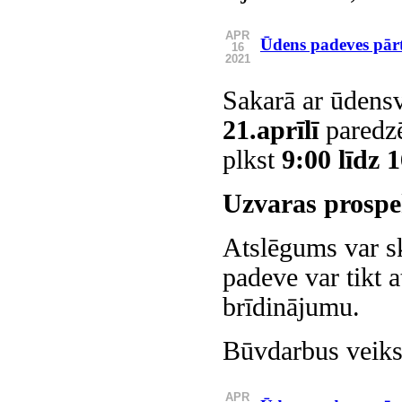
APR
Ūdens padeves pā
16
2021
Sakarā ar ūdens
21.aprīlī
paredzē
plkst
9:00 līdz 
Uzvaras prospe
Atslēgums var sk
padeve var tikt a
brīdinājumu.
Būvdarbus veiks
APR