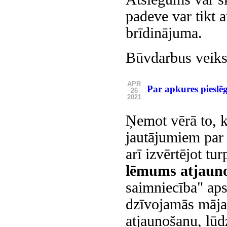
padeve var tikt a
brīdinājuma.
Būvdarbus veik
APR
Par apkures pieslē
26
2021
Ņemot vērā to, k
jautājumiem par 
arī izvērtējot t
lēmums atjauno
saimniecība" ap
dzīvojamās mājas
atjaunošanu, lūd