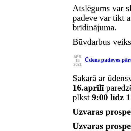
Atslēgums var sk
padeve var tikt a
brīdinājuma.
Būvdarbus veiks
APR
Ūdens padeves pā
15
2021
Sakarā ar ūdens
16.aprīlī
paredzē
plkst
9:00 līdz 
Uzvaras prospekt
Uzvaras prospe