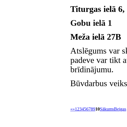
Titurgas ielā 6,
Gobu ielā 1
Meža ielā 27B
Atslēgums var sk
padeve var tikt a
brīdinājumu.
Būvdarbus veiks
«
»
1
2
3
4
5
6
7
8
9
10
Sākums
Beigas