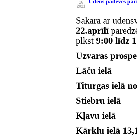
Ūdens padeves pā
16
2021
Sakarā ar ūdens
22.aprīlī
paredzē
plkst
9:00 līdz 
Uzvaras prospek
Lāču ielā
Titurgas ielā n
Stiebru ielā
Kļavu ielā
Kārklu ielā 13,