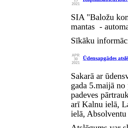
13
2021
SIA "Baložu kom
mantas - automaš
Sīkāku informāci
APR
Ūdensapgādes atsl
30
2021
Sakarā ar ūdensv
gada 5.maijā no 
padeves pārtrau
arī Kalnu ielā, L
ielā, Absolventu 
Atslēgums var sk