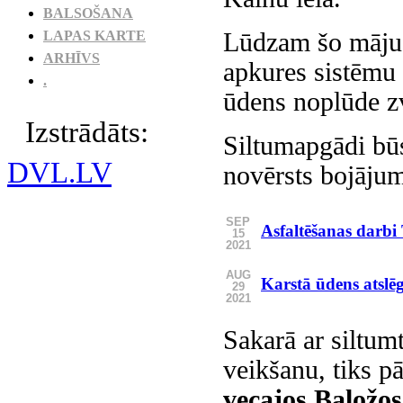
BALSOŠANA
Lūdzam šo māju 
LAPAS KARTE
ARHĪVS
apkures sistēmu 
.
ūdens noplūde zv
Izstrādāts:
Siltumapgādi būs 
DVL.LV
novērsts bojājum
SEP
Asfaltēšanas darbi 
15
2021
AUG
Karstā ūdens atslē
29
2021
Sakarā ar siltum
veikšanu, tiks p
vecajos Baložos