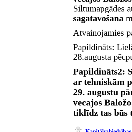
Siltumapgādes a
sagatavošana
mā
Atvainojamies p
Papildināts: Liel
28.augusta pēcp
Papildināts2: 
ar tehniskām p
29. augustu pā
vecajos Baložo
tiklīdz tas būs
JŪL
Kapitālsabiedrības