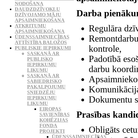
NODOŠANA
DAUDZDZĪVOKĻU
Darba pienāku
DZĪVOJAMO MĀJU
APSAIMNIEKOŠANA
ATKRITUMU
Regulāra dzī
APSAIMNIEKOŠANA
Remontdarbu 
ŪDENSSAIMNIECĪBAS
ATTĪSTĪBA BALOŽOS
kontrole,
PUBLISKIE IEPIRKUMI
SASKAŅĀ AR
Padotībā eso
PUBLISKO
IEPIRKUMU
darbu koordin
LIKUMU
SASKAŅĀ AR
Apsaimniekoš
SABIEDRISKO
PAKALPOJUMU
Komunikācija
SNIEDZĒJU
Dokumentu s
IEPIRKUMU
LIKUMU
EIROPAS
Prasības kandi
SAVIENĪBAS
KOHĒZIJAS
FONDA
Obligāts cetu
PROJEKTI
ŪDENSSAIMNIECĪBAS