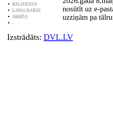
2026.gada 8.mai
BALSOŠANA
nosūtīt uz e-pas
LAPAS KARTE
uzziņām pa tālr
ARHĪVS
.
Izstrādāts:
DVL.LV