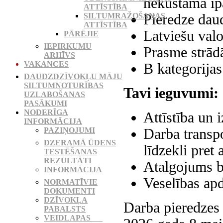
nekustamā īp
ATTĪSTĪBA
Pieredze dau
SILTUMRAŽOŠANAS
ATTĪSTĪBA
Latviešu val
PĀRĒJIE
IEPIRKUMU
Prasme strādā
ARHĪVS
VAKANCES
B kategorijas
DAUDZDZĪVOKĻU MĀJU
SILTUMNOTURĪBAS
Tavi ieguvumi:
UZLABOŠANAS
PASĀKUMI
NODERĪGA
Attīstība un
INFORMĀCIJA
Darba transpo
PAZIŅOJUMI
DZERAMĀ ŪDENS
līdzekli pret 
TESTĒŠANAS
REZULTĀTI
Atalgojums 
INFORMĀCIJA
Veselības apd
NORMATĪVIE
DOKUMENTI
DZĪVOKĻA
Darba pieredzes 
PABALSTS
VEIDLAPAS