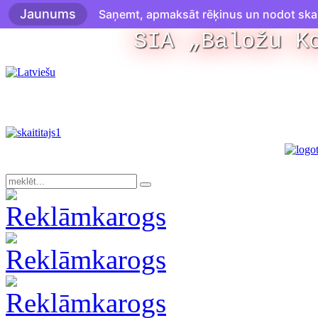
Jaunums
Saņemt, apmaksāt rēķinus un nodot skaitī
SIA „Baložu K