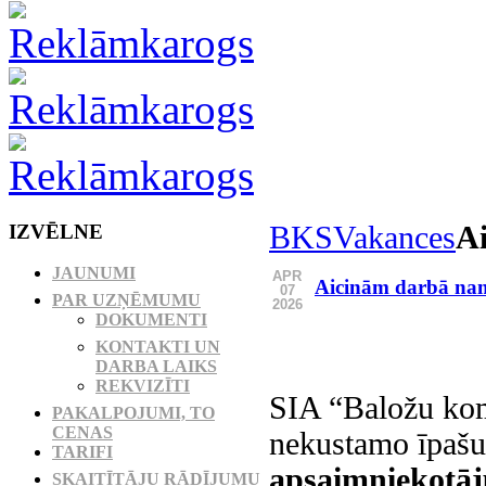
IZVĒLNE
BKS
Vakances
A
JAUNUMI
APR
Aicinām darbā na
07
PAR UZŅĒMUMU
2026
DOKUMENTI
KONTAKTI UN
DARBA LAIKS
REKVIZĪTI
SIA “Baložu kom
PAKALPOJUMI, TO
CENAS
nekustamo īpašu
TARIFI
apsaimniekotāj
SKAITĪTĀJU RĀDĪJUMU