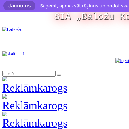
Jaunums
Saņemt, apmaksāt rēķinus un nodot skaitī
SIA „Baložu K