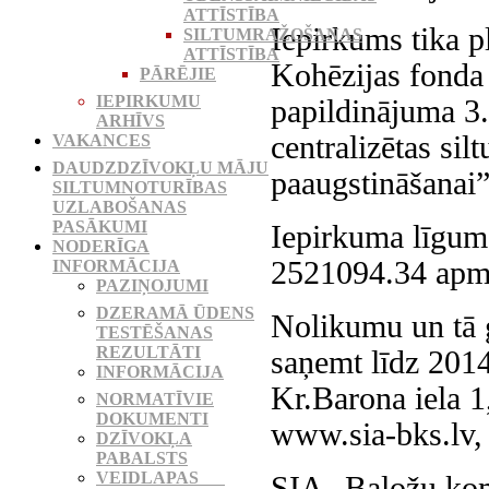
ATTĪSTĪBA
Iepirkums tika p
SILTUMRAŽOŠANAS
ATTĪSTĪBA
Kohēzijas fonda
PĀRĒJIE
IEPIRKUMU
papildinājuma 3.
ARHĪVS
centralizētas sil
VAKANCES
DAUDZDZĪVOKĻU MĀJU
paaugstināšanai”
SILTUMNOTURĪBAS
UZLABOŠANAS
PASĀKUMI
Iepirkuma līgum
NODERĪGA
2521094.34 apm
INFORMĀCIJA
PAZIŅOJUMI
DZERAMĀ ŪDENS
Nolikumu un tā 
TESTĒŠANAS
REZULTĀTI
saņemt līdz 2014
INFORMĀCIJA
Kr.Barona iela 1
NORMATĪVIE
DOKUMENTI
www.sia-bks.lv, 
DZĪVOKĻA
PABALSTS
VEIDLAPAS
SIA „Baložu kom