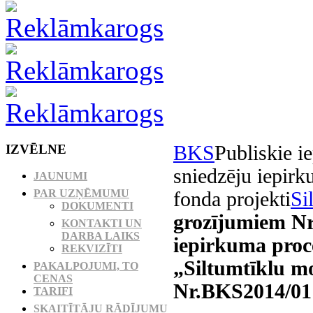
IZVĒLNE
BKS
Publiskie i
sniedzēju iepir
JAUNUMI
PAR UZŅĒMUMU
fonda projekti
Si
DOKUMENTI
grozījumiem Nr.
KONTAKTI UN
DARBA LAIKS
iepirkuma proc
REKVIZĪTI
„Siltumtīklu mo
PAKALPOJUMI, TO
CENAS
Nr.BKS2014/01
TARIFI
SKAITĪTĀJU RĀDĪJUMU