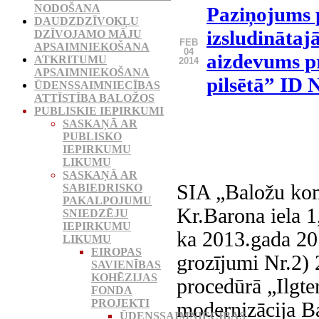
NODOŠANA
Paziņojums 
DAUDZDZĪVOKĻU
izsludinātaj
DZĪVOJAMO MĀJU
FEB
APSAIMNIEKOŠANA
04
aizdevums p
ATKRITUMU
2014
APSAIMNIEKOŠANA
pilsētā” ID
ŪDENSSAIMNIECĪBAS
ATTĪSTĪBA BALOŽOS
PUBLISKIE IEPIRKUMI
SASKAŅĀ AR
PUBLISKO
IEPIRKUMU
LIKUMU
SASKAŅĀ AR
SIA „Baložu kom
SABIEDRISKO
PAKALPOJUMU
Kr.Barona iela 1
SNIEDZĒJU
IEPIRKUMU
ka 2013.gada 20.
LIKUMU
EIROPAS
grozījumi Nr.2) 
SAVIENĪBAS
KOHĒZIJAS
procedūrā „Ilgte
FONDA
PROJEKTI
modernizācija B
ŪDENSSAIMNIECĪBAS