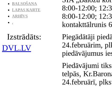
BALSOŠANA
8:00-12:00; 12:3
LAPAS KARTE
8:00-12:00; 12:3
ARHĪVS
.
kontakttālrunis
Izstrādāts:
Piegādātāji pied
24.februārim, pl
DVL.LV
piedāvājumus ies
Piedāvājumi tik
telpās, Kr.Baron
24.februārī, plks