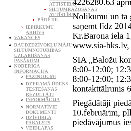
4226280.63 apm
ATTĪSTĪBA
SILTUMRAŽOŠANAS
Nolikumu un tā 
ATTĪSTĪBA
PĀRĒJIE
saņemt līdz 2014
IEPIRKUMU
ARHĪVS
Kr.Barona iela 1
VAKANCES
www.sia-bks.lv, 
DAUDZDZĪVOKĻU MĀJU
SILTUMNOTURĪBAS
UZLABOŠANAS
SIA „Baložu kom
PASĀKUMI
NODERĪGA
8:00-12:00; 12:3
INFORMĀCIJA
PAZIŅOJUMI
8:00-12:00; 12:3
DZERAMĀ ŪDENS
kontakttālrunis
TESTĒŠANAS
REZULTĀTI
INFORMĀCIJA
Piegādātāji pied
NORMATĪVIE
10.februārim, pl
DOKUMENTI
DZĪVOKĻA
piedāvājumus ies
PABALSTS
VEIDLAPAS