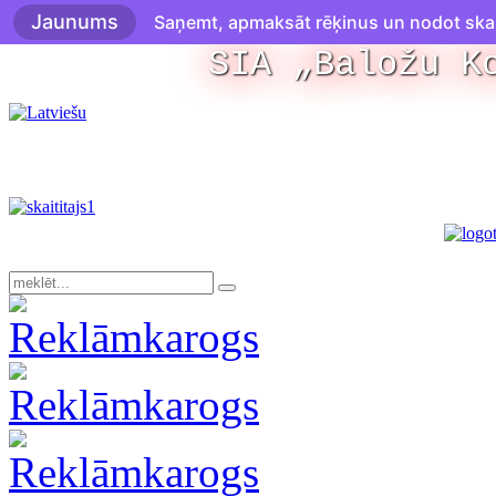
Jaunums
Saņemt, apmaksāt rēķinus un nodot skaitī
SIA „Baložu K