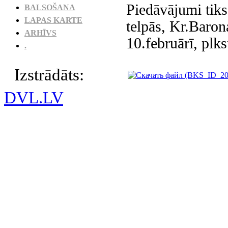
Piedāvājumi tik
BALSOŠANA
LAPAS KARTE
telpās, Kr.Baron
ARHĪVS
10.februārī, plks
.
Izstrādāts:
DVL.LV