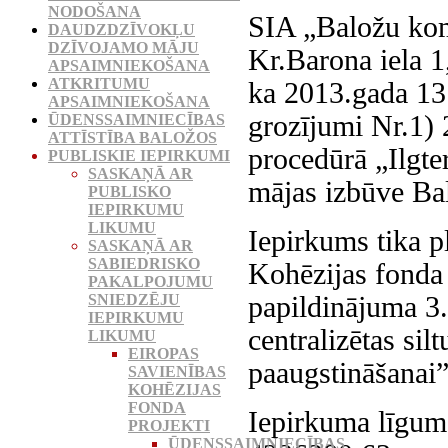
NODOŠANA
SIA „Baložu kom
DAUDZDZĪVOKĻU
DZĪVOJAMO MĀJU
Kr.Barona iela 1
APSAIMNIEKOŠANA
ATKRITUMU
ka 2013.gada 13.
APSAIMNIEKOŠANA
grozījumi Nr.1) 
ŪDENSSAIMNIECĪBAS
ATTĪSTĪBA BALOŽOS
procedūrā „Ilgte
PUBLISKIE IEPIRKUMI
SASKAŅĀ AR
mājas izbūve B
PUBLISKO
IEPIRKUMU
LIKUMU
Iepirkums tika p
SASKAŅĀ AR
SABIEDRISKO
Kohēzijas fonda
PAKALPOJUMU
papildinājuma 3.
SNIEDZĒJU
IEPIRKUMU
centralizētas sil
LIKUMU
EIROPAS
paaugstināšanai”
SAVIENĪBAS
KOHĒZIJAS
FONDA
Iepirkuma līgum
PROJEKTI
ŪDENSSAIMNIECĪBAS