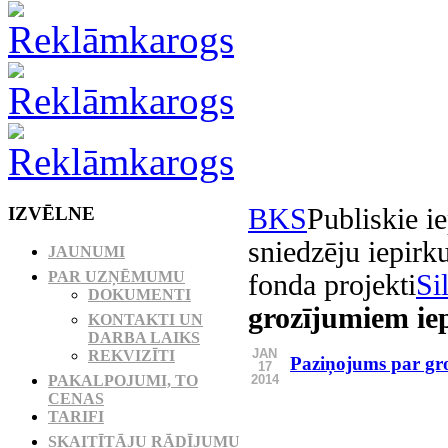
IZVĒLNE
BKS
Publiskie i
sniedzēju iepir
JAUNUMI
PAR UZŅĒMUMU
fonda projekti
Si
DOKUMENTI
grozījumiem i
KONTAKTI UN
DARBA LAIKS
JAN
REKVIZĪTI
Paziņojums par gr
17
2014
PAKALPOJUMI, TO
CENAS
TARIFI
SKAITĪTĀJU RĀDĪJUMU