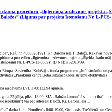
pirkuma procedūru „Ilgtermiņa aizdevums projekta „Š
 Baložos” (Līgums par projekta īstenošanu Nr. L-PCS
ība”, Reģ. nr. 40003201921, Kr. Barona iela 1, Baloži, Ķekavas nova
iepirkuma procedūru „Ilgtermiņa aizdevums projekta „Šķeldas katlu māj
a īstenošanu Nr. L-PCS-13-0089)” ID Nr.BKS2013/09.
ā ar Eiropas Savienības Kohēzijas fonda programmu „Infrastruktūra un p
tivitātes „Pasākumi centralizētās siltumapgādes sistēmu efektivitātes
rmiņa aizdevums LVL 3788132,94 apmērā.
gada 22.jūlija, plkst. 18:00, SIA „Baložu komunālā saimniecība” inter
ie iepirkumi”) vai pēc adreses: Baloži, Kr. Barona iela 1.
ba” darba laiki: Pirmdienās 8:00-19:00, Otrdienās, Trešdienās un Cetu