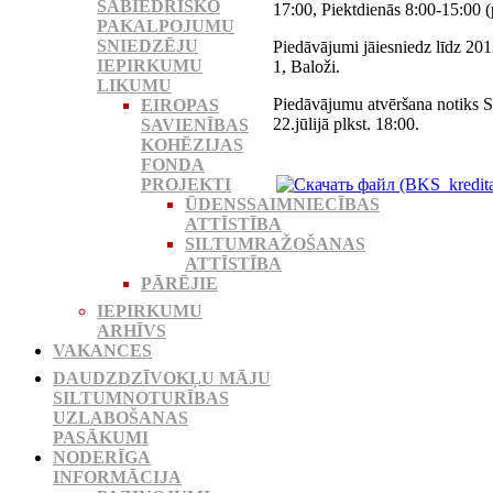
SABIEDRISKO
17:00, Piektdienās 8:00-15:00 
PAKALPOJUMU
SNIEDZĒJU
Piedāvājumi jāiesniedz līdz 201
IEPIRKUMU
1, Baloži.
LIKUMU
Piedāvājumu atvēršana notiks S
EIROPAS
22.jūlijā plkst. 18:00.
SAVIENĪBAS
KOHĒZIJAS
FONDA
PROJEKTI
ŪDENSSAIMNIECĪBAS
ATTĪSTĪBA
SILTUMRAŽOŠANAS
ATTĪSTĪBA
PĀRĒJIE
IEPIRKUMU
ARHĪVS
VAKANCES
DAUDZDZĪVOKĻU MĀJU
SILTUMNOTURĪBAS
UZLABOŠANAS
PASĀKUMI
NODERĪGA
INFORMĀCIJA