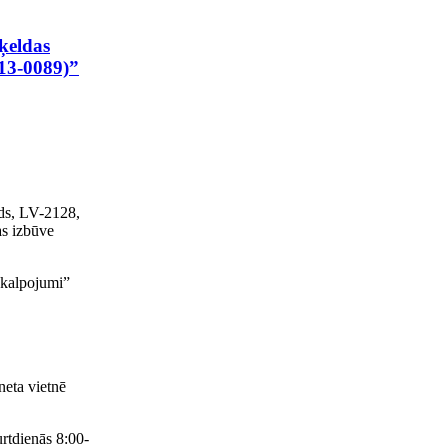
ķeldas
-13-0089)”
ds, LV-2128,
as izbūve
akalpojumi”
neta vietnē
rtdienās 8:00-