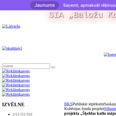
Jaunums
Saņemt, apmaksāt rēķinus u
SIA „Baložu K
IZVĒLNE
BKS
Publiskie iepirkumi
Saskaņ
Kohēzijas fonda projekti
Siltumr
projekta „Šķeldas katlu māja
JAUNUMI