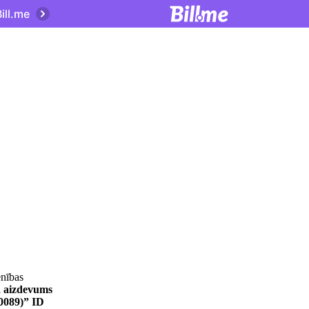
ill.me
enības
a aizdevums
0089)” ID