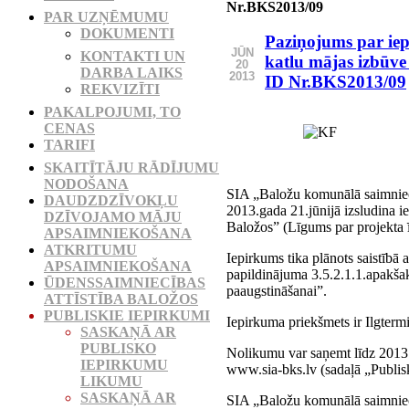
Nr.BKS2013/09
PAR UZŅĒMUMU
DOKUMENTI
Paziņojums par ie
JŪN
KONTAKTI UN
katlu mājas izbūve
20
DARBA LAIKS
2013
ID Nr.BKS2013/09
REKVIZĪTI
PAKALPOJUMI, TO
CENAS
TARIFI
SKAITĪTĀJU RĀDĪJUMU
NODOŠANA
SIA „Baložu komunālā saimniec
DAUDZDZĪVOKĻU
2013.gada 21.jūnijā izsludina 
DZĪVOJAMO MĀJU
Baložos” (Līgums par projekt
APSAIMNIEKOŠANA
ATKRITUMU
Iepirkums tika plānots saistīb
APSAIMNIEKOŠANA
papildinājuma 3.5.2.1.1.apakšak
ŪDENSSAIMNIECĪBAS
paaugstināšanai”.
ATTĪSTĪBA BALOŽOS
PUBLISKIE IEPIRKUMI
Iepirkuma priekšmets ir Ilgte
SASKAŅĀ AR
PUBLISKO
Nolikumu var saņemt līdz 2013. 
IEPIRKUMU
www.sia-bks.lv (sadaļā „Publisk
LIKUMU
SASKAŅĀ AR
SIA „Baložu komunālā saimniecī