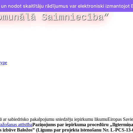
n nodot skaitītāju rādījumus var elektroniski izmantojot B
omunālā Saimniecība”
ā ar sabiedrisko pakalpojumu sniedzēju iepirkumu likumu
Eiropas Savi
ažošanas attīstība
Paziņojums par iepirkuma procedūru „Ilgtermiņ
s izbūve Baložos” (Līgums par projekta īstenošanu Nr. L-PCS-13-