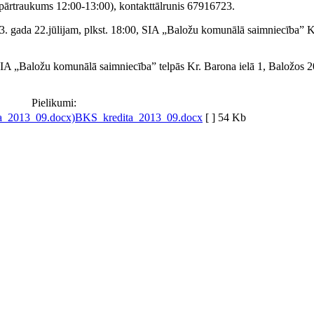
(pārtraukums 12:00-13:00), kontakttālrunis 67916723.
3. gada 22.jūlijam, plkst. 18:00, SIA „Baložu komunālā saimniecība” K
IA „Baložu komunālā saimniecība” telpās Kr. Barona ielā 1, Baložos 
Pielikumi:
BKS_kredita_2013_09.docx
[ ]
54 Kb