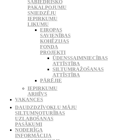
SABIEDRISKO
PAKALPOJUMU
SNIEDZĒJU
IEPIRKUMU
LIKUMU
EIROPAS
SAVIENĪBAS
KOHĒZIJAS
FONDA
PROJEKTI
ŪDENSSAIMNIECĪBAS
ATTĪSTĪBA
SILTUMRAŽOŠANAS
ATTĪSTĪBA
PĀRĒJIE
IEPIRKUMU
ARHĪVS
VAKANCES
DAUDZDZĪVOKĻU MĀJU
SILTUMNOTURĪBAS
UZLABOŠANAS
PASĀKUMI
NODERĪGA
INFORMĀCIJA