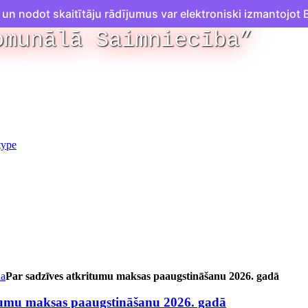
n nodot skaitītāju rādījumus var elektroniski izmantojot B
omunālā Saimniecība”
na
Par sadzīves atkritumu maksas paaugstināšanu 2026. gadā
itumu maksas paaugstināšanu 2026. gadā