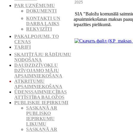
2025
PAR UZŅĒMUMU
DOKUMENTI
SIA "Baložu komunālā saimniecī
KONTAKTI UN
apsaimniekošanas maksas paaugs
DARBA LAIKS
iepazīties pielikumā.
REKVIZĪTI
PAKALPOJUMI, TO
CENAS
TARIFI
SKAITĪTĀJU RĀDĪJUMU
NODOŠANA
DAUDZDZĪVOKĻU
DZĪVOJAMO MĀJU
APSAIMNIEKOŠANA
ATKRITUMU
APSAIMNIEKOŠANA
ŪDENSSAIMNIECĪBAS
ATTĪSTĪBA BALOŽOS
PUBLISKIE IEPIRKUMI
SASKAŅĀ AR
PUBLISKO
IEPIRKUMU
LIKUMU
SASKAŅĀ AR