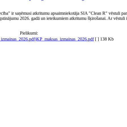
ba" ir saņēmusi atkritumu apsaimniekotāja SIA "Clean R" vēstuli par
tinājumu 2026. gadā un ieteikumiem atkritumu šķirošanai. Ar vēstuli 
Pielikumi:
KP_maksas_izmainas_2026.pdf
[ ]
138 Kb