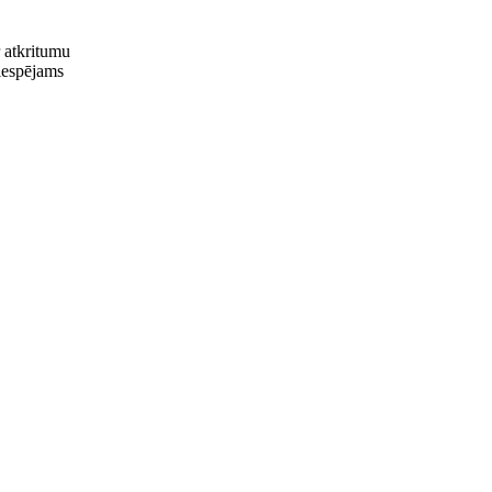
 atkritumu
iespējams