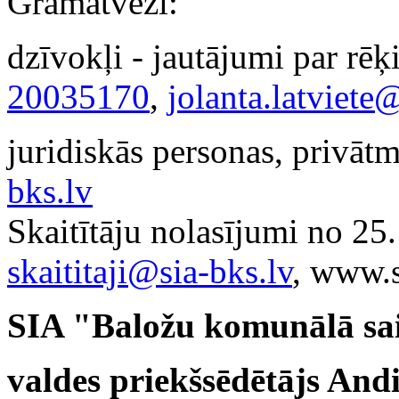
Grāmatveži:
dzīvokļi - jautājumi par rēķ
20035170
,
jolanta.latviete
juridiskās personas, privāt
bks.lv
Skaitītāju nolasījumi no 25
skaititaji@sia-bks.lv
, www.s
SIA "Baložu komunālā sa
valdes priekšsēdētājs Andi