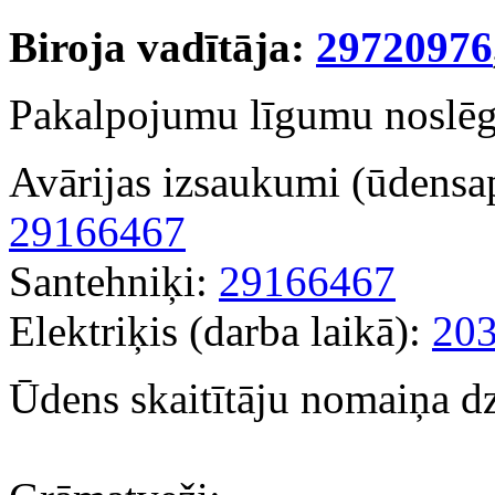
Biroja vadītāja:
29720976
Pakalpojumu līgumu noslēg
Avārijas izsaukumi (ūdensap
29166467
Santehniķi:
29166467
Elektriķis (darba laikā):
20
Ūdens skaitītāju nomaiņa d