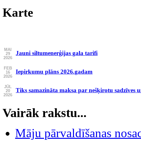
Karte
MAI
Jauni siltumenerģijas gala tarifi
29
2026
FEB
Iepirkumu plāns 2026.gadam
16
2026
JŪL
Tiks samazināta maksa par nešķirotu sadzīves 
20
2026
Vairāk rakstu...
Māju pārvaldīšanas nosac