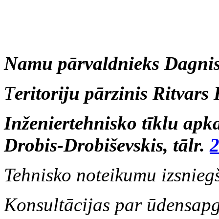
Namu pārvaldnieks Dagni
T
eritoriju pārzinis Ritvars
Inženiertehnisko tīklu apk
Drobis-Drobiševskis, tālr.
Tehnisko noteikumu izsnieg
Konsultācijas par ūdensapg