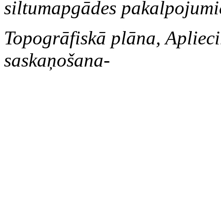
siltumapgādes pakalpojum
Topogrāfiskā plāna, Aplieci
saskaņošana-