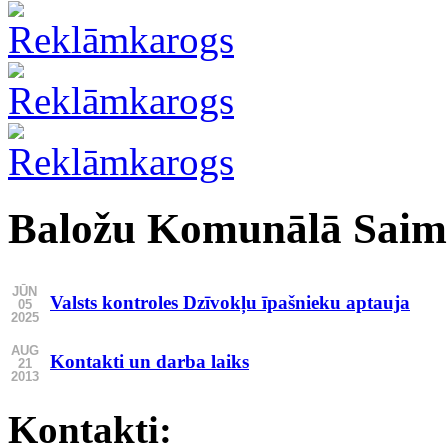
Baložu Komunālā Saim
JŪN
Valsts kontroles Dzīvokļu īpašnieku aptauja
05
2025
AUG
Kontakti un darba laiks
21
2013
Kontakti: