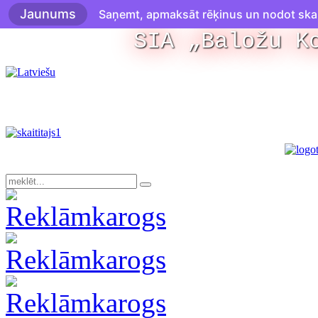
Jaunums
Saņemt, apmaksāt rēķinus un nodot skaitī
SIA „Baložu K