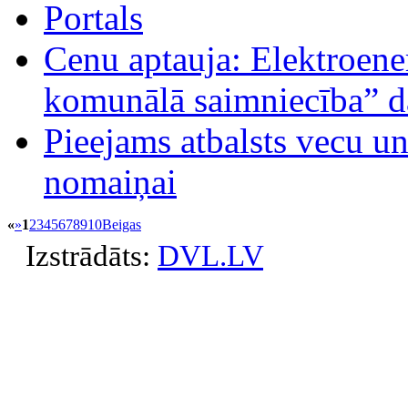
Portals
Cenu aptauja: Elektroene
komunālā saimniecība” d
Pieejams atbalsts vecu un
nomaiņai
«
»
1
2
3
4
5
6
7
8
9
10
Beigas
Izstrādāts:
DVL.LV