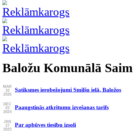
Baložu Komunālā Saim
MAR
Satiksmes ierobežojumi Smilšu ielā, Baložos
10
2026
DEC
Paaugstinās atkritumu izvešanas tarifs
03
2024
JAN
Par apbūves tiesību izsoli
27
2025