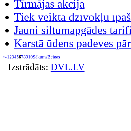
Tīrmājas akcija
Tiek veikta dzīvokļu īpa
Jauni siltumapgādes tarif
Karstā ūdens padeves pā
«
»
1
2
3
4
5
6
7
8
9
10
Sākums
Beigas
Izstrādāts:
DVL.LV