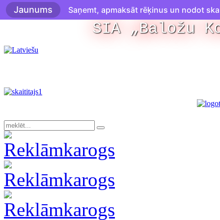
Jaunums
Saņemt, apmaksāt rēķinus un nodot skaitī
SIA „Baložu K