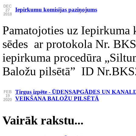
DEC
Iepirkumu komisijas paziņojums
27
2018
Pamatojoties uz Iepirkuma
sēdes ar protokola Nr. B
iepirkuma procedūra „Siltu
Baložu pilsētā” ID Nr.BKS2
Tirgus izpēte - ŪDENSAPGĀDES UN KA
FEB
19
VEIKŠANA BALOŽU PILSĒTĀ
2020
Vairāk rakstu...